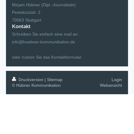
Mirjam Hübner (Dipl.-Journalistin)
Pestalozzistr.
2
70563
Stuttgart
Kontakt
Schreiben Sie einfach eine mail an:
info@huebner-kommunikation.de
oder nutzen Sie das Kontaktformular.
Druckversion
|
Sitemap
Login
© Hübner Kommunikation
Webansicht